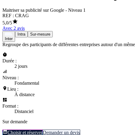
Maitriser sa publicité sur Google - Niveau 1
REF :
CRAG
5,0
/5
Avec
2
avis
Intra
Sur-mesure
Inter
Regroupe des participants de différentes entreprises autour d'un même
Durée :
2 jours
Niveau :
Fondamental
Lieu :
À distance
Format :
Distanciel
Sur demande
Choisir et réserver
Demander un devis