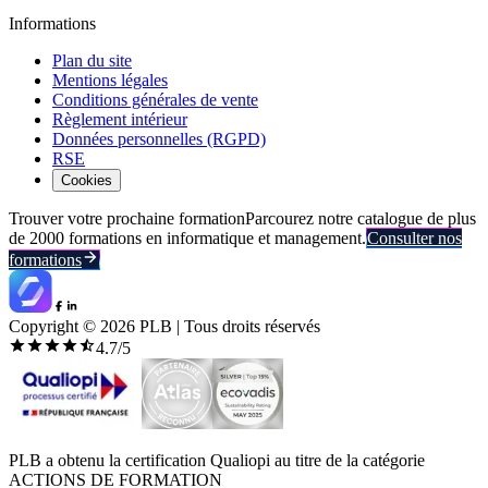
Informations
Plan du site
Mentions légales
Conditions générales de vente
Règlement intérieur
Données personnelles (RGPD)
RSE
Cookies
Trouver votre prochaine formation
Parcourez notre catalogue de plus
de 2000 formations en informatique et management.
Consulter nos
formations
Copyright ©
2026
PLB | Tous droits réservés
4.7
/5
PLB a obtenu la certification Qualiopi au titre de la catégorie
ACTIONS DE FORMATION