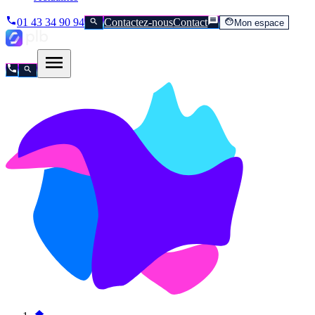
01 43 34 90 94
Contactez-nous
Contact
Mon espace