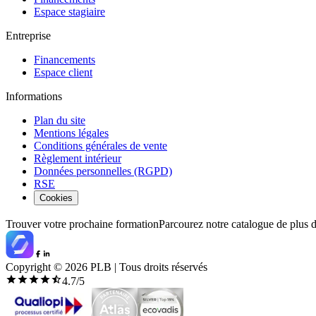
Espace stagiaire
Entreprise
Financements
Espace client
Informations
Plan du site
Mentions légales
Conditions générales de vente
Règlement intérieur
Données personnelles (RGPD)
RSE
Cookies
Trouver votre prochaine formation
Parcourez notre catalogue de plus 
Copyright ©
2026
PLB | Tous droits réservés
4.7
/5