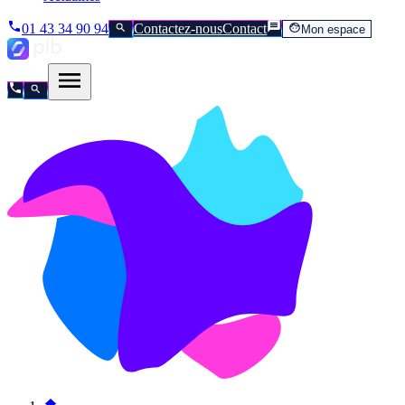
01 43 34 90 94
Contactez-nous
Contact
Mon espace