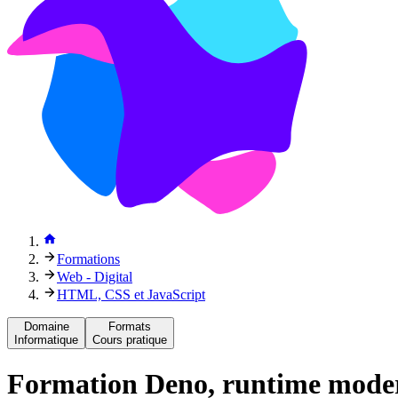
Formations
Web - Digital
HTML, CSS et JavaScript
Domaine
Formats
Informatique
Cours pratique
Formation
Deno, runtime modern