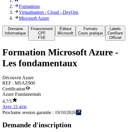
Formations
Virtualisation - Cloud - DevOps
Microsoft Azure
Domaine
Financement
Éditeur
Formats
Labels
Informatique
CPF
Microsoft
Cours pratique
Certifiant
FSE
Officiel
Formation
Microsoft Azure -
Les fondamentaux
Découvrir Azure
REF :
MSAZ900
Certification
Azure Fundamentals
4,7
/5
Avec
21
avis
Prochaine session garantie :
19/10/2026
Demande d'inscription