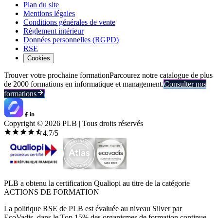
Plan du site
Mentions légales
Conditions générales de vente
Règlement intérieur
Données personnelles (RGPD)
RSE
Cookies
Trouver votre prochaine formation
Parcourez notre catalogue de plus
de 2000 formations en informatique et management.
Consulter nos
formations
Copyright ©
2026
PLB | Tous droits réservés
4.7
/5
PLB a obtenu la certification Qualiopi au titre de la catégorie
ACTIONS DE FORMATION
La politique RSE de PLB est évaluée au niveau Silver par
EcoVadis, dans le Top 15% des organismes de formation continue