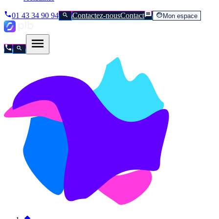
01 43 34 90 94
Contactez-nous
Contact
Mon espace