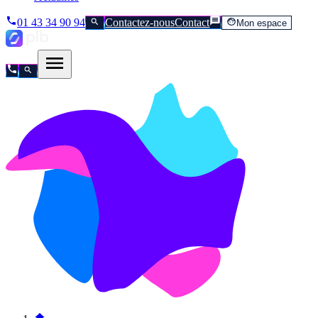
01 43 34 90 94
Contactez-nous
Contact
Mon espace