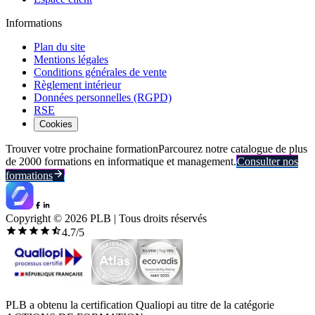
Informations
Plan du site
Mentions légales
Conditions générales de vente
Règlement intérieur
Données personnelles (RGPD)
RSE
Cookies
Trouver votre prochaine formation
Parcourez notre catalogue de plus
de 2000 formations en informatique et management.
Consulter nos
formations
Copyright ©
2026
PLB | Tous droits réservés
4.7
/5
PLB a obtenu la certification Qualiopi au titre de la catégorie