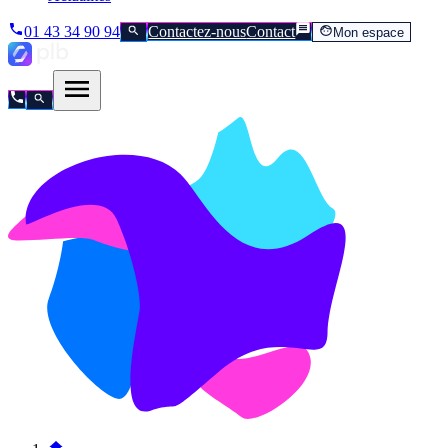
01 43 34 90 94
Contactez-nous
Contact
Mon espace