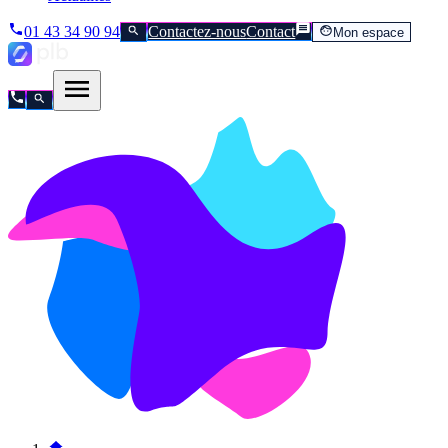
01 43 34 90 94
Contactez-nous
Contact
Mon espace