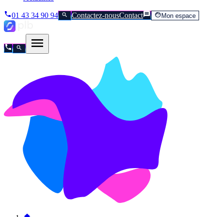
01 43 34 90 94
Contactez-nous
Contact
Mon espace