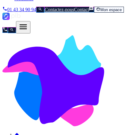
01 43 34 90 94
Contactez-nous
Contact
Mon espace