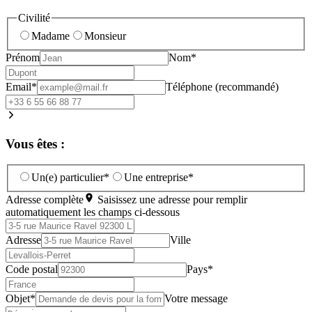
Civilité
Madame
Monsieur
Prénom
Nom*
Email*
Téléphone (recommandé)
Vous êtes :
Un(e) particulier*
Une entreprise*
Adresse complète
Saisissez une adresse pour remplir
automatiquement les champs ci-dessous
Adresse
Ville
Code postal
Pays*
Objet*
Votre message