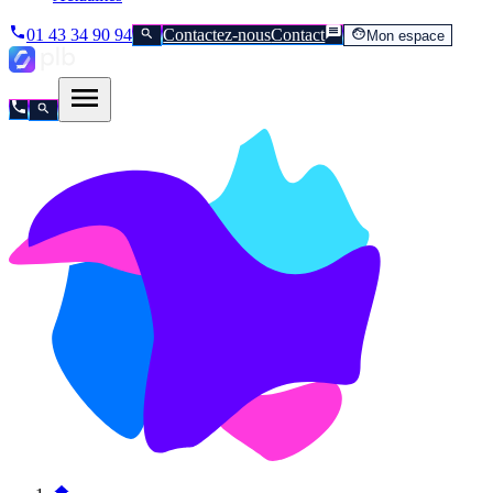
01 43 34 90 94
Contactez-nous
Contact
Mon espace